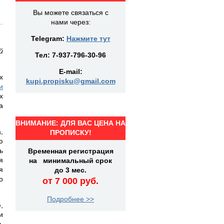
Вы можете связаться с
нами через:
Telegram:
Нажмите тут
й
Тел:
7-937-796-30-96
E-mail:
х
kupi.propisku@gmail.com
и
х
а
ВНИМАНИЕ: ДЛЯ ВАС ЦЕНА НА
,
ПРОПИСКУ!
ю
ь
Временная регистрация
я
на минимальный срок
я
до 3 мес.
о
от 7 000 руб.
Подробнее >>
,
и
ь