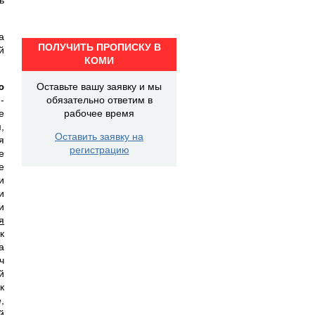
а
ПОЛУЧИТЬ ПРОПИСКУ В
й
КОМИ
ю
Оставьте вашу заявку и мы
-
обязательно ответим в
е
рабочее время
,
Оставить заявку на
я
регистрацию
е
е
и
и
и
я
к
а
ч
й
к
,
й