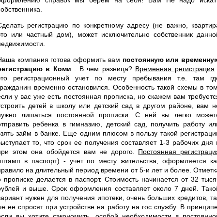
собственника.
Сделать регистрацию по конкретному адресу (не важно, квартир
это или частный дом), может исключительно собственник данно
недвижимости.
Наша компания готова оформить вам
постоянную или временну
регистрацию в Коми
. В чем разница?
Временная регистрация
это регистрационный учет по месту пребывания т.е. там гд
гражданин временно остановился. Особенность такой схемы в том
если у вас уже есть постоянная прописка, но скажем вам требуетс
устроить детей в школу или детский сад в другом районе, вам н
нужно лишаться постоянной прописки. С ней вы легко может
отправить ребенка в гимназию, детский сад, получить работу ил
взять займ в банке. Еще одним плюсом в пользу такой регистраци
выступает то, что срок ее получения составляет 1-3 рабочих дня 
при этом она обойдется вам не дорого.
Постоянная регистраци
(штамп в паспорт) - учет по месту жительства, оформляется ка
правило на длительный период времени от 5-и лет и более. Отметк
о прописке делается в паспорт. Стоимость начинается от 32 тыся
рублей и выше. Срок оформления составляет около 7 дней. Тако
вариант нужен для получения ипотеки, очень больших кредитов, та
же ее спросят при устройстве на работу на гос службу. В принципе
если вы хотите сэкономить, особой необходимости в постоянно