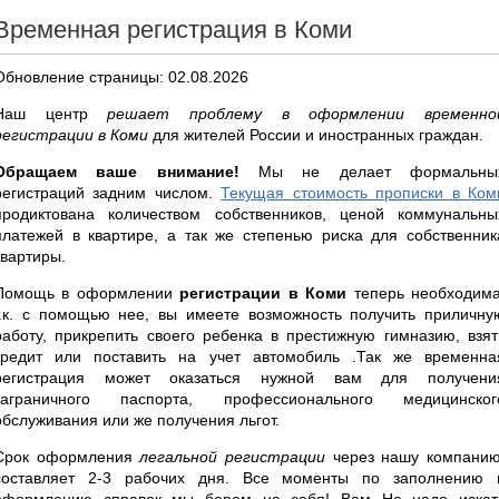
Временная регистрация в Коми
Обновление страницы: 02.08.2026
Наш центр
решает проблему в оформлении временно
регистрации в Коми
для жителей России и иностранных граждан.
Обращаем ваше внимание!
Мы не делает формальны
регистраций задним числом.
Текущая стоимость прописки в Ком
продиктована количеством собственников, ценой коммунальны
платежей в квартире, а так же степенью риска для собственник
квартиры.
Помощь в оформлении
регистрации в Коми
теперь необходима
т.к. с помощью нее, вы имеете возможность получить приличну
работу, прикрепить своего ребенка в престижную гимназию, взят
кредит или поставить на учет автомобиль .Так же временна
регистрация может оказаться нужной вам для получени
заграничного паспорта, профессионального медицинског
обслуживания или же получения льгот.
Срок оформления
легальной регистрации
через нашу компанию
составляет 2-3 рабочих дня. Все моменты по заполнению 
оформлению справок мы берем на себя! Вам Не надо искат