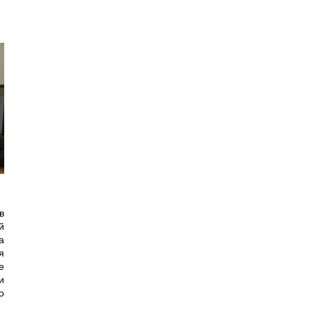
в
й
а
я
е
и
о